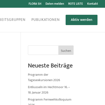
FLORA SH
Daten melden
ROTE LISTE
Kontakt
BEITSGRUPPEN
PUBLIKATIONEN
Aktiv werden
Suchen
Neueste Beiträge
Programm der
Tagesexkursionen 2026
Entkusseln im Hechtmoor 16. –
18. Januar 2026
Programm Fernwehkolloquium
2026