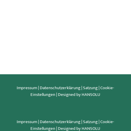
Wer sind wir? 1991 bis 2019 organisierte und leitete
Erik Christensen eine Floristische Kartierung des...
Impressum
|
Datenschutzerklärung
|
Satzung
|
Cookie-
Einstellungen
| Designed by HANSOLU
Impressum
|
Datenschutzerklärung
|
Satzung
|
Cookie-
Einstellungen
| Designed by HANSOLU